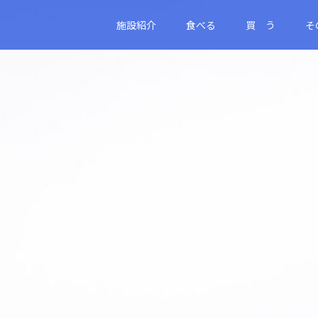
施設紹介
食べる
買 う
そ