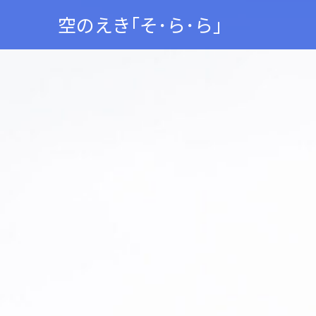
空のえき｢そ･ら･ら｣