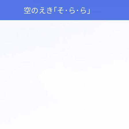
空のえき｢そ･ら･ら｣