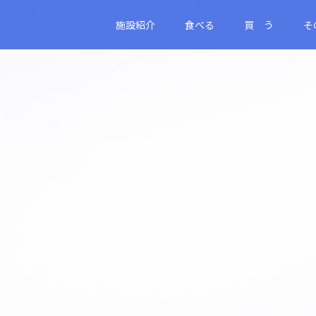
施設紹介
食べる
買 う
そ