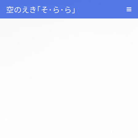
空のえき｢そ･ら･ら｣