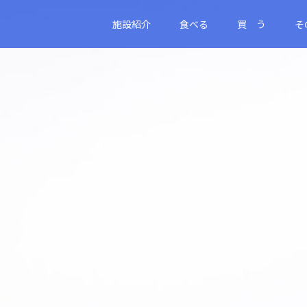
施設紹介
食べる
買 う
そ