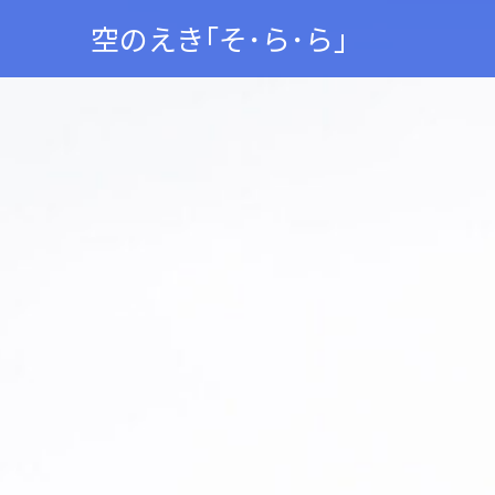
空のえき｢そ･ら･ら｣