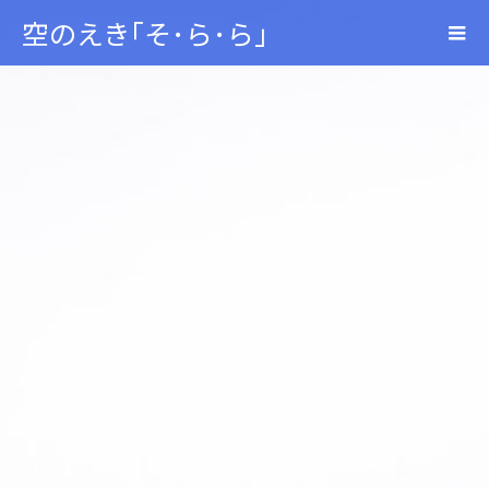
空のえき｢そ･ら･ら｣