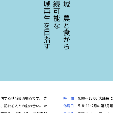
地域再生を目指す
持続可能な
地域の農と食から
信する地域交流拠点です。 豊
時 間
9:00～18:00(店舗毎
、訪れる人との触れ合い。 た
休場日
5･8･11･2月の第3月